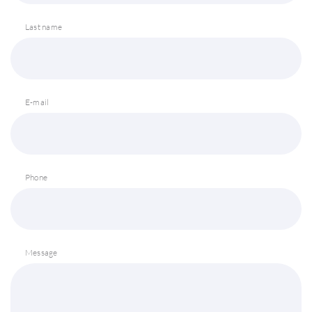
Last name
E-mail
Phone
Message