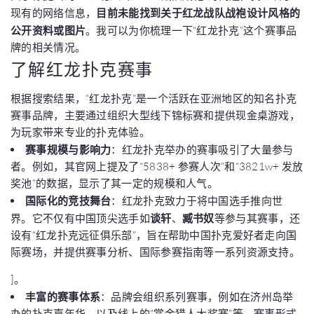
现有的网络信息，
目前未能找到关于红龙战队战袍设计风格的
公开资料或图片
。我可以为你梳理一下“红龙扑克”这个赛事品
牌的相关情况。
了解红龙扑克赛事
根据搜索结果，“红龙扑克”是一个活跃在亚洲地区的知名扑克
赛事品牌，主要通过组织大型线下锦标赛和提供现金桌游戏，
为玩家带来专业的扑克体验。
赛事规模与影响力
：红龙扑克举办的赛事吸引了大量参与
者。例如，其官网上提及了“5838+ 参赛人次”和“3821w+ 发放
奖池”的数据，显示了其一定的规模和人气。
国际化的竞技舞台
：红龙扑克致力于将中国选手推向世
界。它不仅有中国顶尖选手如
谈轩
、
臧书奴
等参与其赛事，还
设有“红龙扑克远征俱乐部”，旨在帮助中国扑克爱好者走向国
际赛场，并提供赛事分析、国际参赛指南等一系列资源支持。
]。
丰富的赛事体系
：品牌会组织系列赛事，例如在济州岛举
办的扑克嘉年华，以及线上的“赏金猎人大奖赛”等，赛事形式