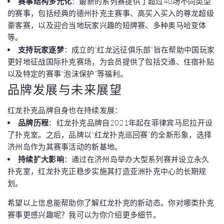
赛事结构多元化
：最新的系列赛提供了超过40场不同类型
的赛事，包括经典的德州扑克主赛事、高买入买入的尊龙超级
豪客赛，以及迎合当地玩家兴趣的短牌赛、多种奥马哈变体
等。
支持玩家逐梦
：成立的“红龙远征俱乐部”旨在帮助中国玩家
更好地征战国际扑克赛场，为会员提供了包括交通、住宿补贴
以及特定的赛事“泡沫保护”等福利。
品牌发展与未来展望
红龙扑克品牌自身也在持续发展：
品牌历程
：红龙扑克品牌自2021年起在菲律宾马尼拉开设
了扑克室。之后，品牌以“红龙扑克巡回赛”的全新形象，选择
济州岛作为其赛事活动的新基地。
持续扩大影响
：通过在济州岛举办大型系列赛并设立永久
扑克室，红龙扑克正稳步实施其打造亚洲扑克中心的长期规
划。
希望以上信息能帮助你了解红龙扑克的新动态。你对哪类扑克
赛事更感兴趣呢？我可以为你介绍更多细节。